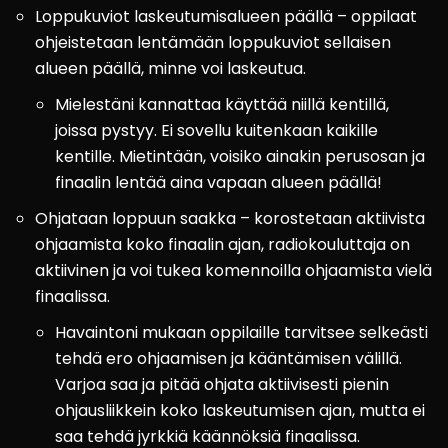
Loppukuviot laskeutumisalueen päällä – oppilaat
ohjeistetaan lentämään loppukuviot sellaisen
alueen päällä, minne voi laskeutua.
Mielestäni kannattaa käyttää niillä kentillä,
joissa pystyy. Ei sovellu kuitenkaan kaikille
kentille. Mietintään, voisiko ainakin perusosan ja
finaalin lentää aina vapaan alueen päällä!
Ohjataan loppuun saakka – korostetaan aktiivista
ohjaamista koko finaalin ajan, radiokouluttaja on
aktiivinen ja voi tukea komennoilla ohjaamista vielä
finaalissa.
Havaintoni mukaan oppilaille tarvitsee selkeästi
tehdä ero ohjaamisen ja kääntämisen välillä.
Varjoa saa ja pitää ohjata aktiivisesti pienin
ohjausliikkein koko laskeutumisen ajan, mutta ei
saa tehdä jyrkkiä käännöksiä finaalissa.