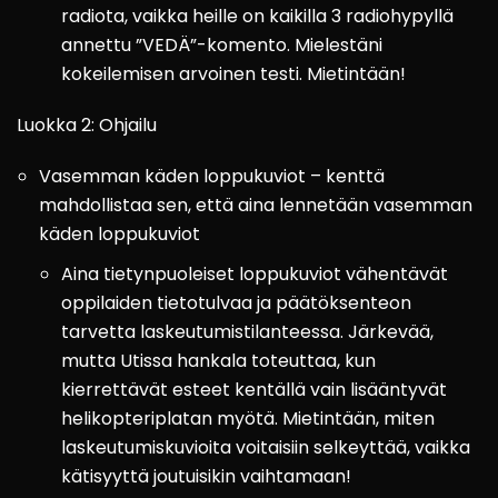
radiota, vaikka heille on kaikilla 3 radiohypyllä
annettu ”VEDÄ”-komento. Mielestäni
kokeilemisen arvoinen testi. Mietintään!
Luokka 2: Ohjailu
Vasemman käden loppukuviot – kenttä
mahdollistaa sen, että aina lennetään vasemman
käden loppukuviot
Aina tietynpuoleiset loppukuviot vähentävät
oppilaiden tietotulvaa ja päätöksenteon
tarvetta laskeutumistilanteessa. Järkevää,
mutta Utissa hankala toteuttaa, kun
kierrettävät esteet kentällä vain lisääntyvät
helikopteriplatan myötä. Mietintään, miten
laskeutumiskuvioita voitaisiin selkeyttää, vaikka
kätisyyttä joutuisikin vaihtamaan!