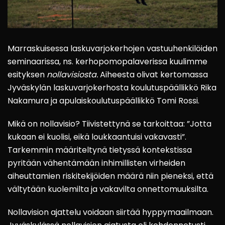
Marraskuisessa laskuvarjokerhojen vastuuhenkilöiden
seminaarissa, ns. kerhopomopalaverissa kuulimme
esityksen
nollavisiosta.
Aiheesta olivat kertomassa
Jyväskylän laskuvarjokerhosta koulutuspäällikkö Rika
Nakamura ja apulaiskoulutuspäällikkö Tomi Rossi.
Mikä on nollavisio? Tiivistettynä se tarkoittaa: ”Jotta
kukaan ei kuolisi, eikä loukkaantuisi vakavasti”.
Tarkemmin määriteltynä tietyssä kontekstissa
pyritään vähentämään inhimillisten virheiden
aiheuttamien riskitekijöiden määrä niin pieneksi, että
vältytään kuolemilta ja vakavilta onnettomuuksilta.
Nollavision ajattelu voidaan siirtää hyppymaailmaan.