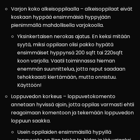
Varjon koko alkeisoppilaalla – alkeisoppilaat eivät
koskaan hyppää ensimmäisiä hyppyjään
pienimmällä mahdollisella varjokoolla.
Yksinkertaisen nerokas ajatus. En keksi mitään
syytä, miksi oppilaan olisi pakko hypätä
ensimmäiset hyppynsä 200 sqft tai 220sqft
koon varjolla. Vaatii toiminnassa hieman
enemmän suunnittelua, jotta reput saadaan
tehokkaasti kiertämään, mutta onnistuu.
Käyttöön!
Loppuvedon korkeus – loppuvetokomento
annetaan hyvissä ajoin, jotta oppilas varmasti ehtii
reagoimaan komentoon ja tekemään loppuvedon
loppuun saakka.
Usein oppilaiden ensimmäisillä hypyillä