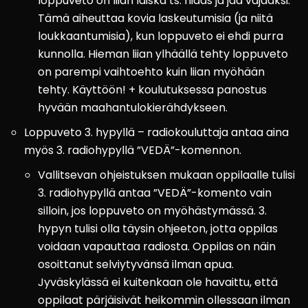
loppuveto on liian laiska ts. hidas ja jää vajaaksi.
Tämä aiheuttaa kovia laskeutumisia (ja niitä
loukkaantumisia), kun loppuveto ei ehdi purra
kunnolla. Hieman liian ylhäällä tehty loppuveto
on parempi vaihtoehto kuin liian myöhään
tehty. Käyttöön! + koulutuksessa panostus
hyvään maahantulokierähdykseen.
Loppuveto 3. hypyllä – radiokouluttaja antaa aina
myös 3. radiohypyllä ”VEDÄ”-komennon.
Vallitsevan ohjeistuksen mukaan oppilaalle tulisi
3. radiohypyllä antaa ”VEDÄ”-komento vain
silloin, jos loppuveto on myöhästymässä. 3.
hypyn tulisi olla täysin ohjeeton, jotta oppilas
voidaan vapauttaa radiosta. Oppilas on näin
osoittanut selviytyvänsä ilman apua.
Jyväskylässä ei kuitenkaan ole havaittu, että
oppilaat pärjäisivät heikommin ollessaan ilman