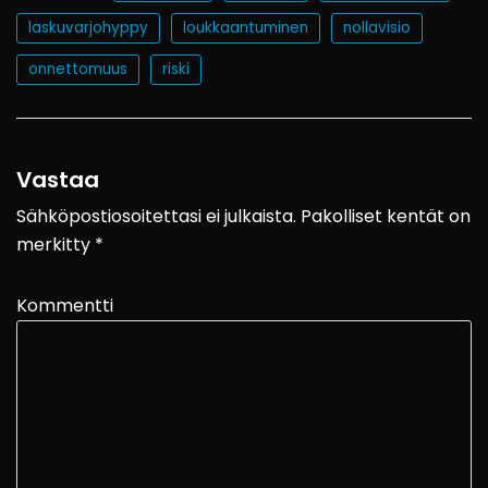
laskuvarjohyppy
loukkaantuminen
nollavisio
onnettomuus
riski
Vastaa
Sähköpostiosoitettasi ei julkaista.
Pakolliset kentät on
merkitty
*
Kommentti