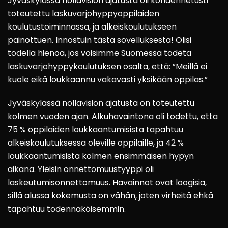
Jyväskylässä nollavision ajatusta oli kohdennetusti
toteutettu laskuvarjohyppyoppilaiden
koulutustoiminnassa, ja alkeiskoulutukseen
painottuen. Innostuin tästä sovelluksesta! Olisi
todella hienoa, jos voisimme Suomessa todeta
laskuvarjohyppykoulutuksen osalta, että: ”Meillä ei
kuole eikä loukkaannu vakavasti yksikään oppilas.”
Jyväskylässä nollavision ajatusta on toteutettu
kolmen vuoden ajan. Alkuhavaintona oli todettu, että
75 % oppilaiden loukkaantumisista tapahtuu
alkeiskoulutuksessa oleville oppilaille, ja 42 %
loukkaantumisista kolmen ensimmäisen hypyn
aikana. Yleisin onnettomuustyyppi oli
laskeutumisonnettomuus. Havainnot ovat loogisia,
sillä alussa kokemusta on vähän, joten virheitä ehkä
tapahtuu todennäköisemmin.