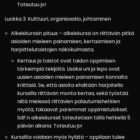
Toteutuu jo!
Luokka 3: Kulttuuri, organisaatio, johtaminen
Alkeiskurssin pituus – alkeiskurssi on riittävän pitkä
asioiden mieleen painamisen, kertaamisen ja
harjoittelutoistojen näkökulmasta.
Kertaus ja toistot ovat taidon oppimisen
tärkeimpiä tekijöitä. Lisäksi uni ja lepo ovat
uusien asioiden mieleen painamisen kannalta
kriittisiä. Se, että asioita ehditään harjoitella
kurssilla riittävän monta kertaa, sekä työstää
niitä mielessä riittävien palautumishetkien
myötä, takaavat paremmat oppimistulokset.
SdF:n alkeiskurssit toteutetaan tällä hetkellä 5
päivän aikana. Toteutuu jo!
Kurssilta voidaan myös hylätä – oppilaan tulee