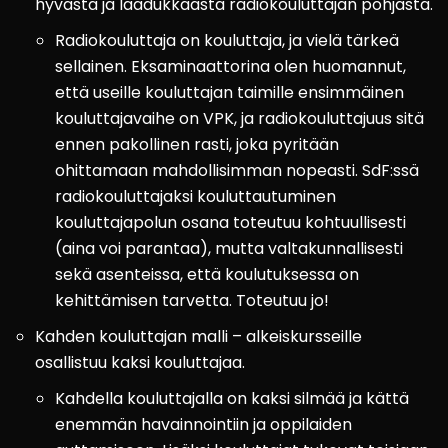
hyvästä ja laadukkaasta radiokouluttajan pohjasta.
Radiokouluttaja on kouluttaja, ja vielä tärkeä
sellainen. Eksaminaattorina olen huomannut,
että useille kouluttajan taimille ensimmäinen
kouluttajavaihe on VPK, ja radiokouluttajuus sitä
ennen pakollinen rasti, joka pyritään
ohittamaan mahdollisimman nopeasti. SdF:ssä
radiokouluttajaksi kouluttautuminen
kouluttajapolun osana toteutuu kohtuullisesti
(aina voi parantaa), mutta valtakunnallisesti
sekä asenteissa, että koulutuksessa on
kehittämisen tarvetta. Toteutuu jo!
Kahden kouluttajan malli – alkeiskursseille
osallistuu kaksi kouluttajaa.
Kahdella kouluttajalla on kaksi silmää ja kättä
enemmän havainnointiin ja oppilaiden