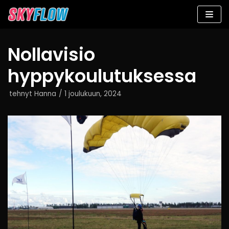
Siirry
suoraan
sisältöön
Nollavisio
hyppykoulutuksessa
tehnyt
Hanna
1 joulukuun, 2024