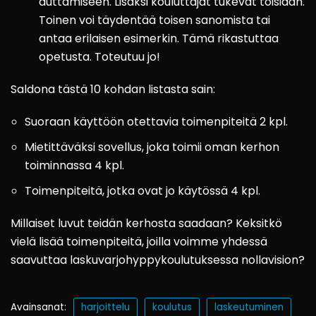
auttamiseen. Lisäksi kouluttajat tukevat toisiaan.
Toinen voi täydentää toisen sanomista tai
antaa erilaisen esimerkin. Tämä rikastuttaa
opetusta. Toteutuu jo!
Saldona tästä 10 kohdan listasta sain:
Suoraan käyttöön otettavia toimenpiteitä 2 kpl.
Mietittäväksi sovellus, joka toimii oman kerhon
toiminnassa 4 kpl.
Toimenpiteitä, jotka ovat jo käytössä 4 kpl.
Millaiset luvut teidän kerhosta saadaan? Keksitkö
vielä lisää toimenpiteitä, joilla voimme yhdessä
saavuttaa laskuvarjohyppykoulutuksessa nollavision?
Avainsanat:
harjoittelu
koulutus
laskeutuminen