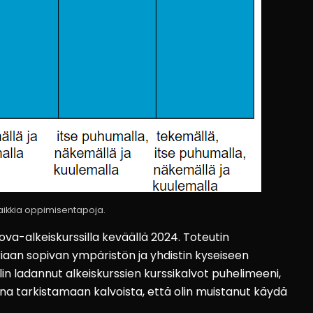
aikkia oppimisentapoja.
ova-alkeiskurssilla keväällä 2024. Toteutin
oriaan sopivan ympäristön ja yhdistin kyseiseen
lin ladannut alkeiskurssien kurssikalvot puhelimeeni,
 aina tarkistamaan kalvoista, että olin muistanut käydä