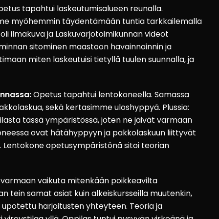
etus tapahtui laskeutumisalueen reunalla.
simme myöhemmin täydentämään tuntia tarkkailemalla
a oli ilmakuva ja Laskuvarjotoimikunnan videot
oiminnan sitominen maastoon havainnoinnin ja
imaan miten laskeutuisi tietyllä tuulen suunnalla, ja
innassa:
Opetus tapahtui lentokoneella. Samassa
kkolaskua, sekä kertasimme uloshyppyä. Plussia:
ilasta tässä ympäristössä, joten ne jäivät varmaan
koneessa ovat hätähyppyyn ja pakkolaskuun liittyvät
y. Lentokone opetusympäristönä sitoi teorian
t varmaan vaikuta mitenkään poikkeavilta
aan tein samat asiat kuin alkeiskursseilla muutenkin,
 upotettu harjoitusten yhteyteen. Teoria ja
i vireystilaa yllä. Oppilas tuntui pysyvän virkeänä ja