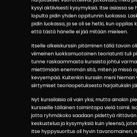
kysyi aktiivisesti kysymyksiä. Itse asiassa se h
lopulta pidin yhden oppitunnin luokassa. Las
pidin luokassa, ja se oli se hetki, kun oppilas
että tästä hänelle ei jää mitään mieleen.
Itselle alkeiskurssin pitäminen tällä tavoin
viimeinen luokkamuotoinen teoriatunti tuli p
tunne raskaammasta kurssista johtui varmasti s
miettimään enemmän sitä, miten ja missä opet
kevyempää. Kuitenkin kurssiin meni hieman 
siirtymiset teoriaopetuksesta harjoituksiin jäi
Nyt kurssilaisia oli vain yksi, mutta ainakin
kursseille tällainen toimintapa vielä toimii. 
jotta ryhmäkoko saadaan pidettyä riittävän 
keskustelua ja kysymyksiä kuin yleensä, joten
Itse hyppysuoritus oli hyvin tavanomainen, 