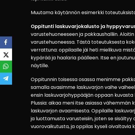
Muutama käytännön esimerkki toteutuksista
Oppitunti laskuvarjokalusto ja hyppyvarus
varustehuoneeseen ja pakkaushalliin. Aloiti
varustehuoneessa. Tästä toteutuksesta ko
verrattuna: oppilaalle jäi heti mielikuva mis
kypärää ja haalaria päälleen. Itse en joutu
näytille.
Oppitunnin toisessa osassa menimme pakkaush
samalla avasimme laskuvarjon vaihe vaiheelta
ensin laskuvarjohyppääjän oppaan kuvasta k
Plussia: aikaa meni itse asiassa vähemmän ku
laskuvarjon avaamisesta. Oppilaille laskuva
ja luottamusta varusteisiin, joten se sisältyy
vuorovaikutusta, ja oppilas kyseli oivaltavia