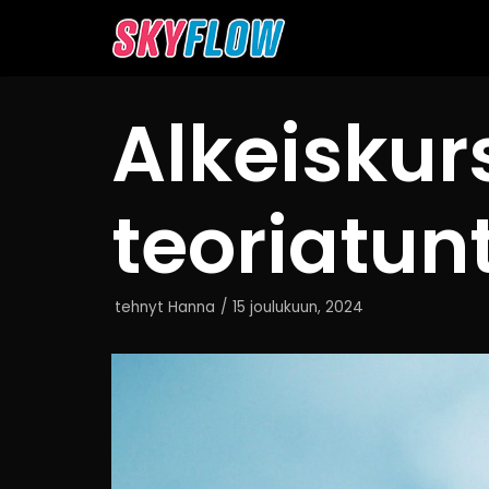
Siirry
suoraan
sisältöön
Alkeiskur
teoriatun
tehnyt
Hanna
15 joulukuun, 2024