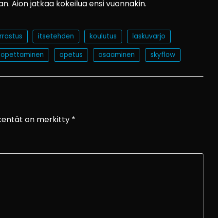
. Aion jatkaa kokeilua ensi vuonnakin.
rrastus
itsetehden
koulutus
laskuvarjo
opettaminen
opetus
osaaminen
skyflow
 kentät on merkitty
*