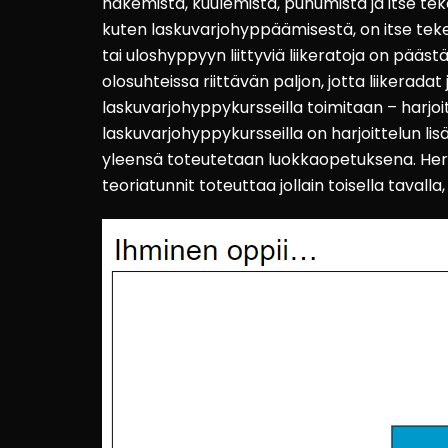
näkemistä, kuulemista, puhumista ja itse teke
kuten laskuvarjohyppäämisestä, on itse teke
tai uloshyppyyn liittyviä liikeratoja on pää
olosuhteissa riittävän paljon, jotta liikeradat
laskuvarjohyppykursseilla toimitaan – harjoit
laskuvarjohyppykursseilla on harjoittelun lis
yleensä toteutetaan luokkaopetuksena. Herä
teoriatunnit toteuttaa jollain toisella tavall