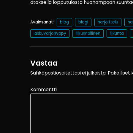
otoksella lopputulosta huonompaan suuntaan
Avainsanat:
blog
blogi
harjoittelu
ha
laskuvarjohyppy
liikunnallinen
liikunta
Vastaa
Sähköpostiosoitettasi ei julkaista.
Pakolliset
Kommentti