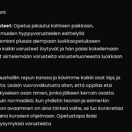
ni:
teet:
Opetus jakautui kahteen paikkaan,
n muiden hyppyvarusteiden esittelyllä
kemiani plussia aiempaan luokkaopetukseen
tä kaikki varusteet löytyvät ja hän pääsi kokeilemaan
nut siirtelemään varusteita varustehuoneesta luokkaan
alliin repun kanssa ja kävimme kaikki osat läpi, ja
. Lisäsin vuorovaikutusta siten, että oppilas etsi
yseisen osan nimen, jonka jälkeen kerroin osasta.
in normaalisti, kun yhdistin teorian ja esimerkin
rjon avaaminen on aina tärkeä vaihe, se luo konkretiaa
 aina kurssieni ohjelmaan. Opetustapa lisäsi
 kysymyksiä varusteista.