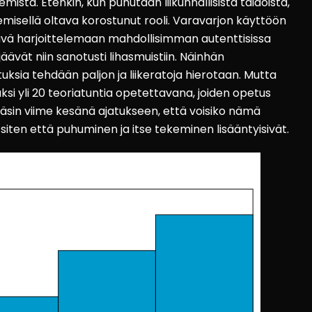
mistä. Etenkin, kun puhutaan liikunnallisista taidoista,
misellä oltava korostunut rooli. Varavarjon käyttöön
stävä harjoittelemaan mahdollisimman autenttisissa
 jäävät niin sanotusti lihasmuistiin. Näinhän
uksia tehdään paljon ja liikeratoja hierotaan. Mutta
äksi yli 20 teoriatuntia opetettavana, joiden opetus
sin viime kesänä ajatukseen, että voisiko nämä
a, siten että puhuminen ja itse tekeminen lisääntyisivät.