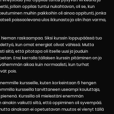
etki, jolloin oppilas tuntui nukahtavan, oli se, kun
keutuminen muihin paikkoihin oli ainoa oppitunti, jonka
 katseli poissaolevana ulos ikkunasta ja olin ihan varma,
 oli hieman raskaampaa. Siksi kurssin loppupäässä tuo
idettyä, kun omat energiat olivat vähissä. Mutta
iitä, että pitotapa oli itselle uusi ja jouduin
an. Ensi kerralla tällaisen kurssin pitäminen on jo
vähemmän aikaa kuin normaalisti, kun turhat
vät pois.
 pienemmille kursseille, kuten korkeintaan 6 hengen
Isommilla kursseilla tarvittaneen useampi kouluttaja,
pienenä. Kurssilla oli mielestäni enemmän
 ainakin vaikutti siltä, että oppiminen oli syvempää.
mutta ainakaan ei opetustavan muutos ei vienyt tällä