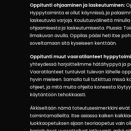
Oppitunti ohjaaminen ja laskeutuminen:
Op
Hyppytoiminta ei ollut käynnissä, ja pala
laskeutuvia varjoja. Koulutusvälineitä minull
ohjaamisesta ja laskeutumisesta. Plussia: T
ilmakuvan avulla. Oppilas pääsi heti itse poht
soveltamaan sitä kyseiseen kenttään.
Oppitunti muut vaaratilanteet hyppytoim
yhteydessä harjoittelimme hätähyppyä ja pa
Vaaratilanteet tuntuivat tulevan lähelle opp
hyvin mieleen. Samalla tuli tutkittua missä 
ohjeet, ja mitä muita ohjeita koneesta löyty
käytäntöön tehokkaasti.
Äkkiseltään nämä toteutusesimerkkini eivä
toimintamalleilta. Itse asiassa kaiken kaikki
luokkaopetuksen sijaan teoriaopetus vain oli
harjoitukset vuorottelivat jatkuvasti, mikä pit