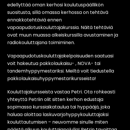
edellyttää oman kerhosi koulutuspäällikön
suositusta, sillä omassa kerhossa on tehtävä
ennakkotehtäviä ennen
vapaapudotuskouluttajakurssia. Näitä tehtäviä
ovat muun muassa alkeiskurssilla avustaminen ja
radiokouluttajana toimiminen.
Vapaapudotuskouluttajakelpoisuuden saatuasi
voit hakeutua pakkolaukaisu- , NOVA- tai
tandemhyppymestariksi. Meiltä voit tiedustella
pakkolaukaisuhyppymestarikursseista!
Kouluttajakursseista vastaa Petri. Ota rohkeasti
yhteyttä Petriin olit sitten kerhon edustaja
sopimassa kurssiaikataulua tai hyppääjä, joka
haluaa aloittaa laskuvarjohyppykouluttajaksi
kouluttautumisen – neuvomme sinulle miten
päästä alkuun kouluttajapolulla! Petrin tavoittaa