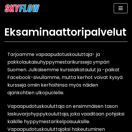
Siirry
suoraan
sisältöön
Eksaminaattoripalvelut
Tarjoamme vapaapudotuskouluttaja- ja
pakkolaukaisuhyppymestarikursseja ympäri
Suomen. Julkaisemme kurssiaikataulut ja -paikat
Facebook-sivullamme, mutta kerhot voivat kysyä
kursseja omiin kerhoihinsa myös näiden
ajankohtien ulkopuolelle.
Vapaapudotuskouluttaja on ensimmäisen tason
laskuvarjohyppykouluttaja, joka vaaditaan pohjaksi
kaikille hyppymestarikelpoisuuksille.
Vapaapudotuskouluttajaksi hakeutuminen