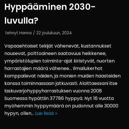
Hyppääminen 2030-
luvulla?
tehnyt
Hanna
22 joulukuun, 2024
Vapaaehtoiset tekijät vähenevät, kustannukset
nousevat, polttoaineen saatavuus heikkenee,
ympäristölupien toiminta-ajat kiristyvät, nuorten
harrastajien määrä vähenee… Ilmailukerhot
kamppailevat näiden, ja monien muiden haasteiden
kanssa toiminnassaan jatkuvasti. Aloittaessani itse
laskuvarjohyppyharrastuksen vuonna 2008
Suomessa hypättiin 37786 hyppyä. Nyt 16 vuotta
myöhemmin hyppymäärä on pudonnut alle 30000
hypyn, ollen…
Lue lisää »