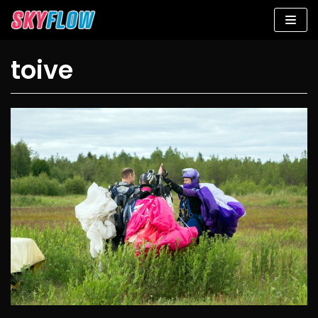
Siirry
suoraan
sisältöön
toive