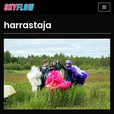
Siirry
suoraan
sisältöön
harrastaja