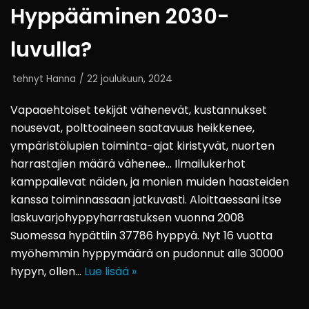
Hyppääminen 2030-
luvulla?
tehnyt
Hanna
22 joulukuun, 2024
Vapaaehtoiset tekijät vähenevät, kustannukset
nousevat, polttoaineen saatavuus heikkenee,
ympäristölupien toiminta-ajat kiristyvät, nuorten
harrastajien määrä vähenee… Ilmailukerhot
kamppailevat näiden, ja monien muiden haasteiden
kanssa toiminnassaan jatkuvasti. Aloittaessani itse
laskuvarjohyppyharrastuksen vuonna 2008
Suomessa hypättiin 37786 hyppyä. Nyt 16 vuotta
myöhemmin hyppymäärä on pudonnut alle 30000
hypyn, ollen…
Lue lisää »