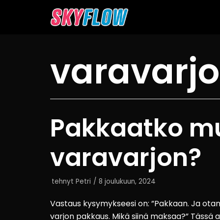
Siirry
suoraan
sisältöön
varavarjo
Pakkaatko m
varavarjon?
tehnyt
Petri
8 joulukuun, 2024
Vastaus kysymykseesi on: ”Pakkaan. Ja otan 
varjon pakkaus. Mikä siinä maksaa?” Tässä adv