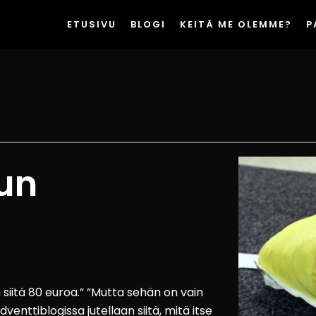
ETUSIVU
BLOGI
KEITÄ ME OLEMME?
P
un
siitä 80 euroa.” ”Mutta sehän on vain
enttiblogissa jutellaan siitä, mitä itse