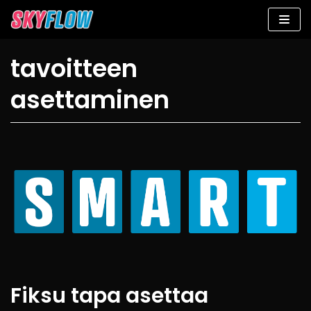
Siirry
suoraan
sisältöön
tavoitteen
asettaminen
Fiksu tapa asettaa