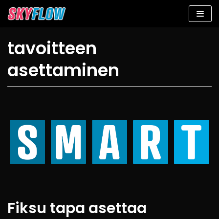
Siirry
suoraan
sisältöön
tavoitteen
asettaminen
Fiksu tapa asettaa