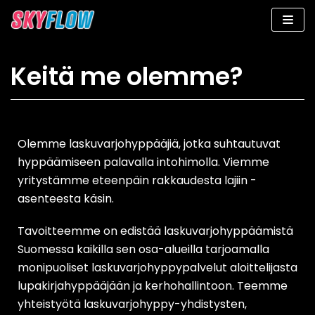
Siirry
suoraan
sisältöön
Keitä me olemme?
Olemme laskuvarjohyppääjiä, jotka suhtautuvat
hyppäämiseen palavalla intohimolla. Viemme
yritystämme eteenpäin rakkaudesta lajiin -
asenteesta käsin.
Tavoitteemme on edistää laskuvarjohyppäämistä
Suomessa kaikilla sen osa-alueilla tarjoamalla
monipuoliset laskuvarjohyppypalvelut aloittelijasta
lupakirjahyppääjään ja kerhohallintoon. Teemme
yhteistyötä laskuvarjohyppy-yhdistysten,