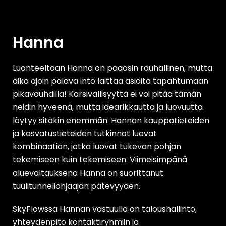
Hanna
Luonteeltaan Hanna on pääosin rauhallinen, mutta
aika ajoin palava into laittaa asioita tapahtumaan
pikavauhdilla! Kärsivällisyyttä ei voi pitää tämän
neidin hyveenä, mutta idearikkautta ja luovuutta
löytyy sitäkin enemmän. Hannan kauppatieteiden
ja kasvatustieteiden tutkinnot luovat
kombinaation, jotka luovat tukevan pohjan
tekemiseen kuin tekemiseen.
Viimeisimpänä
aluevaltauksena Hanna on suorittanut
tuulitunneliohjaajan pätevyyden.
SkyFlowssa Hannan vastuulla on taloushallinto,
yhteydenpito kontaktiryhmiin ja