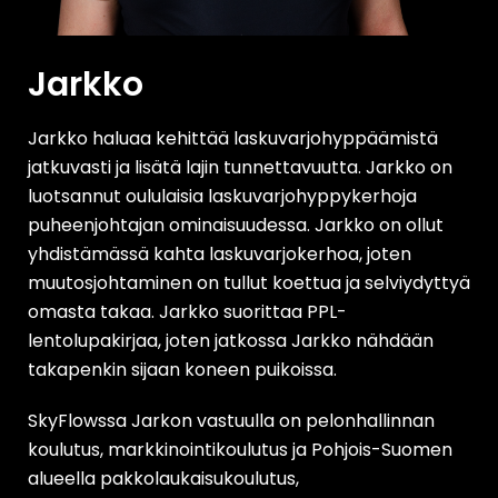
Jarkko
Jarkko haluaa kehittää laskuvarjohyppäämistä
jatkuvasti ja lisätä lajin tunnettavuutta. Jarkko on
luotsannut oululaisia laskuvarjohyppykerhoja
puheenjohtajan ominaisuudessa. Jarkko on ollut
yhdistämässä kahta laskuvarjokerhoa, joten
muutosjohtaminen on tullut koettua ja selviydyttyä
omasta takaa. Jarkko suorittaa PPL-
lentolupakirjaa, joten jatkossa Jarkko nähdään
takapenkin sijaan koneen puikoissa.
SkyFlowssa Jarkon vastuulla on pelonhallinnan
koulutus, markkinointikoulutus ja Pohjois-Suomen
alueella pakkolaukaisukoulutus,