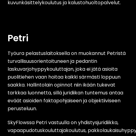
kuvunkäsittelykoulutus ja kalustohuoltopalvelut.
Petri
Työura pelastuslaitoksella on muokannut Petristä
turvallisuusorientoituneen ja pedantin
laskuvarjohyppykouluttajan, joka ei jätä asioita
puolitiehen vaan hoitaa kaikki särmästi loppuun
saakka. Hallintolain opinnot niin ikään tukevat
tarkkaa luonnetta, sillä juridiikan tuntemus antaa
eväät asioiden faktapohjaiseen ja objektiiviseen
perusteluun.
SkyFlowssa Petri vastuulla on yhdistysjuridiikka,
vapaapudotuskouluttajakoulutus,
pakkolaukaisuhyppy