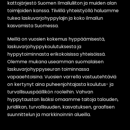
kattojärjestö Suomen Ilmailuliiton ja muiden alan
toimijoiden kanssa. Tiiviillä yhteistyöllä haluamme
tukea laskuvarjohyppylajin ja koko ilmailun
kasvamista Suomessa.
Meillä on vuosien kokemus hyppäämisestä,
laskuvarjohyppykoulutuksesta ja
hyppytoiminnasta erikokoisissa yhteisöissä.
Olemme mukana useamman suomalaisen
laskuvarjohyppyseuran toiminnassa
vapaaehtoisina. Vuosien varrella vastuutehtäviä
on kertynyt aina puheenjohtajasta koulutus- ja
turvallisuuspäällikön rooleihin. Vahvan
hyppytaustan lisäksi omaamme taitoja talouden,
juridiikan, turvallisuuden, kasvatuksen, graafisen
suunnittelun ja markkinoinnin alueilla.