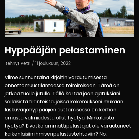
Hyppääjän pelastaminen
tehnyt
Petri
11 joulukuun, 2022
Viime sunnuntaina kirjoitin varautumisesta
onnettomuustilanteessa toimimiseen. Tämä on
jatkoa tuolle jutulle. Tällä kertaa jaan ajatuksiani
sellaisista tilanteista, joissa kokemukseni mukaan
laskuvarjohyppääjien auttamisessa on kerhon
omasta valmiudesta ollut hyötyä. Minkälaista
hyötyä? Eivätkö ammattipelastajat ole varautuneet
kaikenlaisiin ihmisenpelastustehtäviin? No,