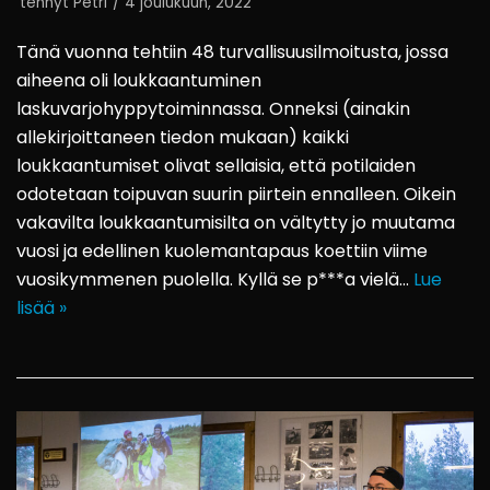
tehnyt
Petri
4 joulukuun, 2022
Tänä vuonna tehtiin 48 turvallisuusilmoitusta, jossa
aiheena oli loukkaantuminen
laskuvarjohyppytoiminnassa. Onneksi (ainakin
allekirjoittaneen tiedon mukaan) kaikki
loukkaantumiset olivat sellaisia, että potilaiden
odotetaan toipuvan suurin piirtein ennalleen. Oikein
vakavilta loukkaantumisilta on vältytty jo muutama
vuosi ja edellinen kuolemantapaus koettiin viime
vuosikymmenen puolella. Kyllä se p***a vielä…
Lue
lisää »