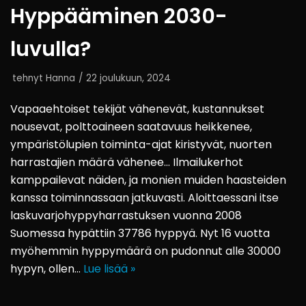
Hyppääminen 2030-
luvulla?
tehnyt
Hanna
22 joulukuun, 2024
Vapaaehtoiset tekijät vähenevät, kustannukset
nousevat, polttoaineen saatavuus heikkenee,
ympäristölupien toiminta-ajat kiristyvät, nuorten
harrastajien määrä vähenee… Ilmailukerhot
kamppailevat näiden, ja monien muiden haasteiden
kanssa toiminnassaan jatkuvasti. Aloittaessani itse
laskuvarjohyppyharrastuksen vuonna 2008
Suomessa hypättiin 37786 hyppyä. Nyt 16 vuotta
myöhemmin hyppymäärä on pudonnut alle 30000
hypyn, ollen…
Lue lisää »