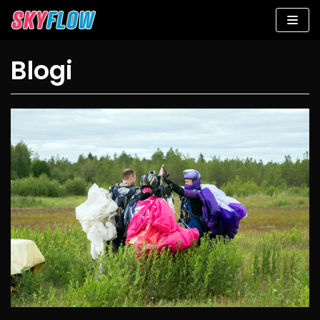
Siirry
suoraan
sisältöön
Blogi