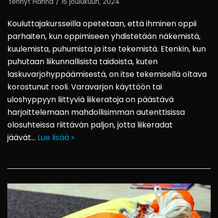
tehnyt
Hanna
15 joulukuun, 2024
Kouluttajakursseilla opetetaan, että ihminen oppii
parhaiten, kun oppimiseen yhdistetään näkemistä,
kuulemista, puhumista ja itse tekemistä. Etenkin, kun
puhutaan liikunnallisista taidoista, kuten
laskuvarjohyppäämisestä, on itse tekemisellä oltava
korostunut rooli. Varavarjon käyttöön tai
uloshyppyyn liittyviä liikeratoja on päästävä
harjoittelemaan mahdollisimman autenttisissa
olosuhteissa riittävän paljon, jotta liikeradat
jäävät…
Lue lisää »