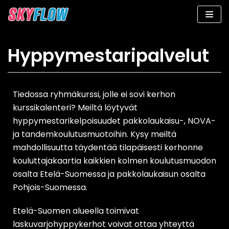
Siirry
suoraan
sisältöön
Hyppymestaripalvelut
Tiedossa ryhmäkurssi, jolle ei sovi kerhon
kurssikalenteri? Meiltä löytyvät
hyppymestarikelpoisuudet pakkolaukaisu-, NOVA-
ja tandemkoulutusmuotoihin. Kysy meiltä
mahdollisuutta täydentää tilapäisesti kerhonne
kouluttajakaartia kaikkien kolmen koulutusmuodon
osalta Etelä-Suomessa ja pakkolaukaisun osalta
Pohjois-Suomessa.
Etelä-Suomen alueella toimivat
laskuvarjohyppykerhot voivat ottaa yhteyttä