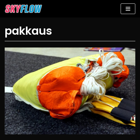
Siirry
suoraan
sisältöön
pakkaus