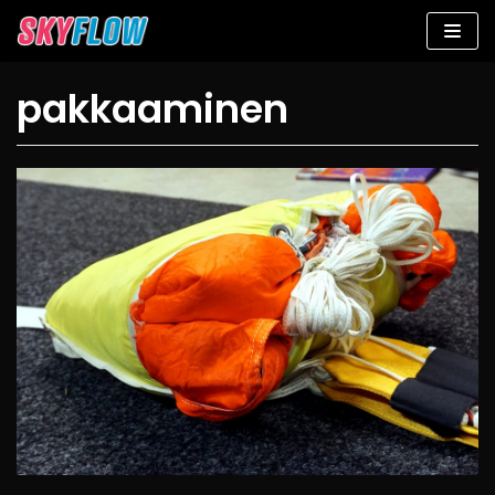
Siirry
suoraan
sisältöön
pakkaaminen