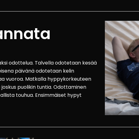
kannata
si odottelua. Talvella odotetaan kesää
eisena päivänä odotetaan kelin
a vuoroa. Matkalla hyppykorkeuteen
joskus puolikin tuntia. Odottaminen
kallista touhua. Ensimmäiset hypyt