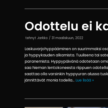
Odottelu ei 
tehnyt
Jarkko
31 maaliskuun, 2022
Laskuvarjohyppääminen on suurimmaksi osak
ja hyppykauden alkamista. Tuulisena tai sat
paranemista. Hyppypäivänä odotetaan oma
saa hieman lentokoneesta riippuen odotella 
saattaa olla varsinkin hyppyuran alussa tus
jännittävät monia todella…
Lue lisää »