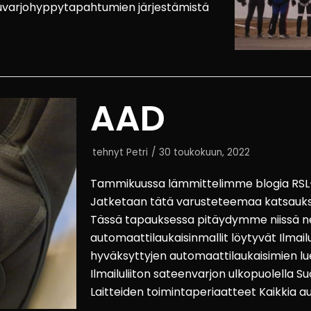
skuvarjohyppytapahtumien järjestämistä
AAD
tehnyt
Petri
30 toukokuun, 2022
Tammikuussa lämmittelimme blogia RSL- 
Jatketaan tätä varusteteemaa katsauks
Tässä tapauksessa pitäydymme niissä nel
automaattilaukaisinmallit löytyvät Ilmai
hyväksyttyjen automaattilaukaisimien lue
Ilmailuliiton sateenvarjon ulkopuolella 
Laitteiden toimintaperiaatteet Kaikkia 