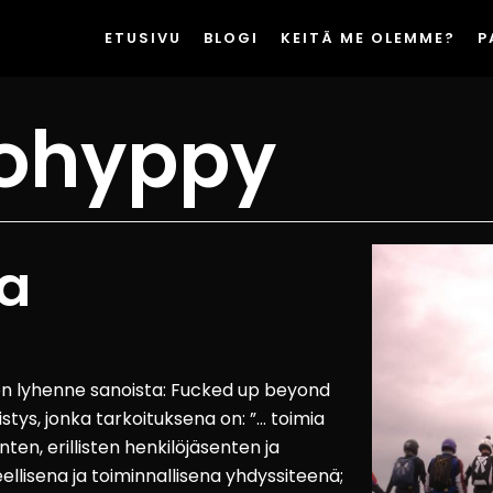
ETUSIVU
BLOGI
KEITÄ ME OLEMME?
P
johyppy
na
a on lyhenne sanoista: Fucked up beyond
stys, jonka tarkoituksena on: ”… toimia
ten, erillisten henkilöjäsenten ja
ellisena ja toiminnallisena yhdyssiteenä;