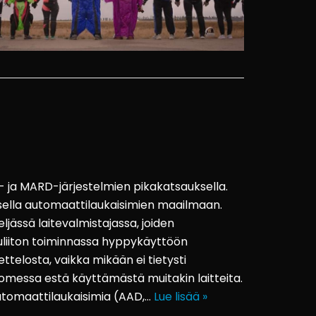
ja MARD-järjestelmien pikakatsauksella.
ella automaattilaukaisimien maailmaan.
jässä laitevalmistajassa, joiden
luliiton toiminnassa hyppykäyttöön
ttelosta, vaikka mikään ei tietysti
Suomessa estä käyttämästä muitakin laitteita.
automaattilaukaisimia (AAD,…
Lue lisää »