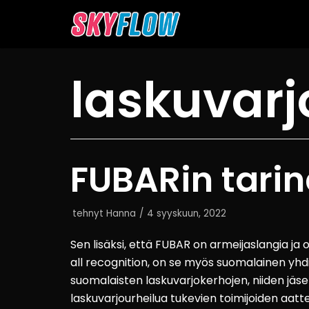
Siirry
suoraan
sisältöön
laskuvar
FUBARin tari
tehnyt
Hanna
4 syyskuun, 2022
Sen lisäksi, että FUBAR on armeijaslangia j
all recognition, on se myös suomalainen yhdi
suomalaisten laskuvarjokerhojen, niiden jäsen
laskuvarjourheilua tukevien toimijoiden aatte