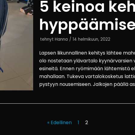
5 keinoa keh
hyppäämise
tehnyt
Hanna
14 helmikuun, 2022
Lapsen liikunnallinen kehitys lähtee ma
olo nostetaan ylävartalo kyynärvarsien v
esineitä. Ennen ryömimään lähtemistä eh
mahallaan. Tukeva vartalokosketus latti
pystyyn nousemiseen. Jalkojen päällä as
« Edellinen
1
2